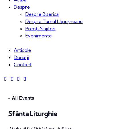
Despre
Despre Biserică
Despre Turnul Lăpușneanu
Preoți Slujitori
Evenimente
Articole
Donații
Contact
« All Events
Sfânta Liturghie
22 iulie, 2027 @ 8:00 am
-
9:30 am