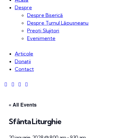
Despre
Despre Biserică
Despre Turnul Lăpușneanu
Preoți Slujitori
Evenimente
Articole
Donații
Contact
« All Events
Sfânta Liturghie
20 ianuarie, 2028 @ 8:00 am
-
9:30 am