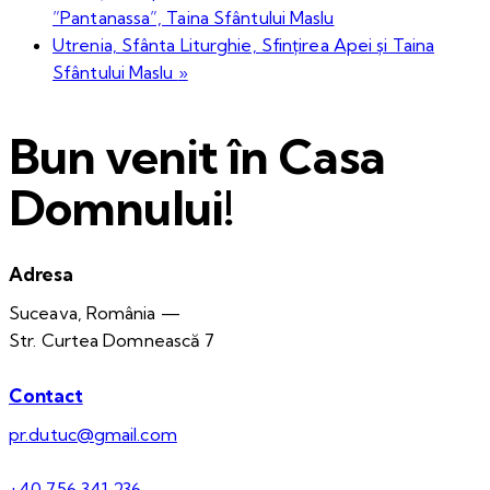
”Pantanassa”, Taina Sfântului Maslu
Utrenia, Sfânta Liturghie, Sfințirea Apei și Taina
Sfântului Maslu
»
Bun venit în Casa
Domnului!
Adresa
Suceava, România —
Str. Curtea Domnească 7
Contact
pr.dutuc@gmail.com
+40 756 341 236