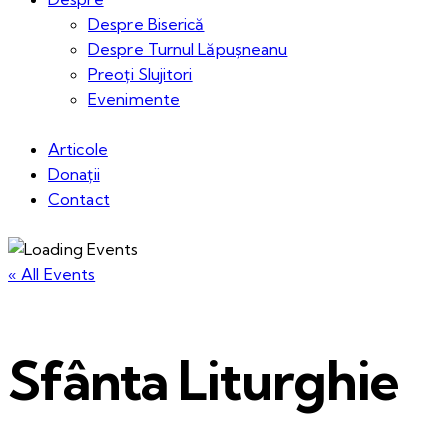
Despre Biserică
Despre Turnul Lăpușneanu
Preoți Slujitori
Evenimente
Articole
Donații
Contact
« All Events
Sfânta Liturghie