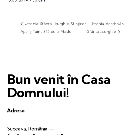
8:00 am - 9:30 am
Utrenia, Sfânta Liturghie, Sfințirea
Utrenia, Acatistul și
Apei și Taina Sfântului Maslu
Sfânta Liturghie
Bun venit în Casa
Domnului!
Adresa
Suceava, România —