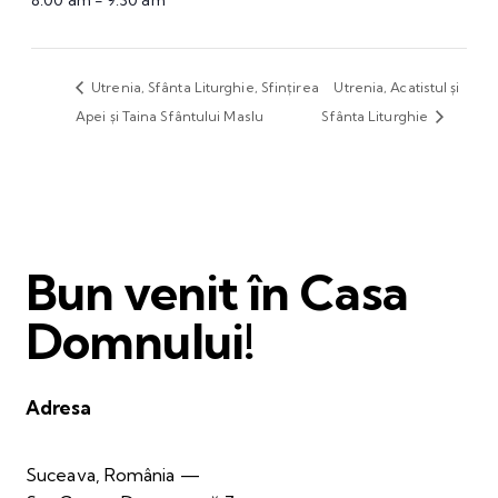
8:00 am - 9:30 am
Utrenia, Sfânta Liturghie, Sfințirea
Utrenia, Acatistul și
Apei și Taina Sfântului Maslu
Sfânta Liturghie
Bun venit în Casa
Domnului!
Adresa
Suceava, România —