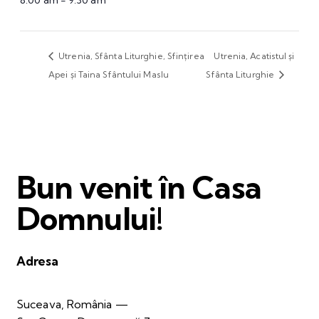
8:00 am - 9:30 am
Utrenia, Sfânta Liturghie, Sfințirea
Utrenia, Acatistul și
Apei și Taina Sfântului Maslu
Sfânta Liturghie
Bun venit în Casa
Domnului!
Adresa
Suceava, România —