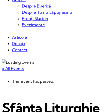
Despre Biserică
Despre Turnul Lăpușneanu
Preoți Slujitori
Evenimente
Articole
Donații
Contact
« All Events
This event has passed.
Sfânta Liturghie