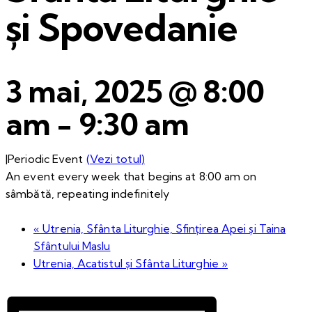
și Spovedanie
3 mai, 2025 @ 8:00
am
-
9:30 am
|
Periodic Event
(Vezi totul)
An event every week that begins at 8:00 am on
sâmbătă, repeating indefinitely
«
Utrenia, Sfânta Liturghie, Sfințirea Apei și Taina
Sfântului Maslu
Utrenia, Acatistul și Sfânta Liturghie
»