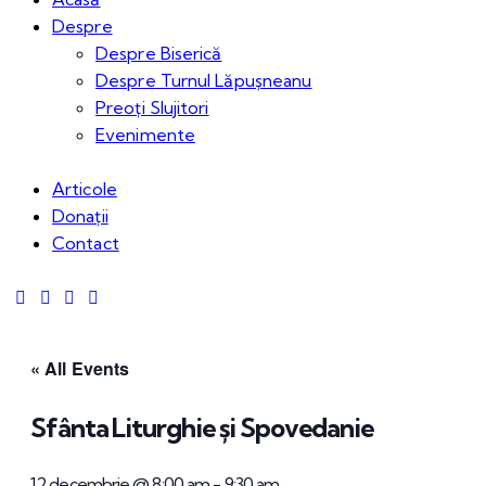
Despre
Despre Biserică
Despre Turnul Lăpușneanu
Preoți Slujitori
Evenimente
Articole
Donații
Contact
« All Events
Sfânta Liturghie și Spovedanie
12 decembrie @ 8:00 am
-
9:30 am