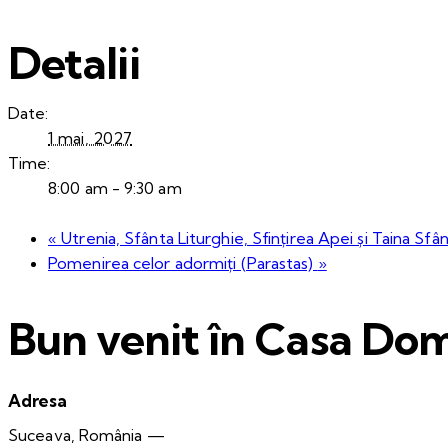
Detalii
Date:
1 mai, 2027
Time:
8:00 am - 9:30 am
«
Utrenia, Sfânta Liturghie, Sfințirea Apei și Taina Sfân
Pomenirea celor adormiți (Parastas)
»
Bun venit în Casa Dom
Adresa
Suceava, România —