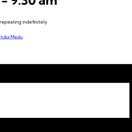
epeating indefinitely
tului Maslu