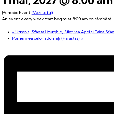
|
Periodic Event
(Vezi totul)
An event every week that begins at 8:00 am on sâmbătă, r
«
Utrenia, Sfânta Liturghie, Sfințirea Apei și Taina Sfân
Pomenirea celor adormiți (Parastas)
»