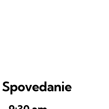
și Spovedanie
-
9:30 am