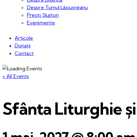
Despre Turnul Lăpușneanu
Preoți Slujitori
Evenimente
Articole
Donații
Contact
« All Events
Sfânta Liturghie 
1 mai, 2027 @ 8:00 am