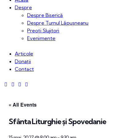
Despre
Despre Biserică
Despre Turnul Lăpușneanu
Preoți Slujitori
Evenimente
Articole
Donații
Contact
« All Events
Sfânta Liturghie și Spovedanie
15 mai, 2027 @ 8:00 am
-
9:30 am