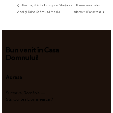
Utrenia, Sfânta Liturghie, Sfințirea
Pomenirea celor
Apei și Taina Sfântului Maslu
adormiți (Parastas)
Bun venit în Casa
Domnului!
Adresa
Suceava, România —
Str. Curtea Domnească 7