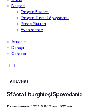
Despre
Despre Biserică
Despre Turnul Lăpușneanu
Preoți Slujitori
Evenimente
Articole
Donații
Contact
« All Events
Sfânta Liturghie și Spovedanie
11 septembrie, 2027 @ 8:00 am
-
9:30 am