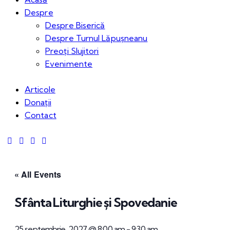
Despre
Despre Biserică
Despre Turnul Lăpușneanu
Preoți Slujitori
Evenimente
Articole
Donații
Contact
« All Events
Sfânta Liturghie și Spovedanie
25 septembrie, 2027 @ 8:00 am
-
9:30 am