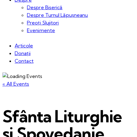
Despre Biserică
Despre Turnul Lăpușneanu
Preoți Slujitori
Evenimente
Articole
Donații
Contact
« All Events
Sfânta Liturghie
și Spovedanie