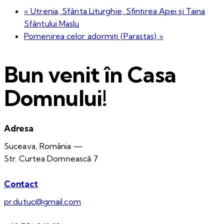
«
Utrenia, Sfânta Liturghie, Sfințirea Apei și Taina
Sfântului Maslu
Pomenirea celor adormiți (Parastas)
»
Bun venit în Casa
Domnului!
Adresa
Suceava, România —
Str. Curtea Domnească 7
Contact
pr.dutuc@gmail.com