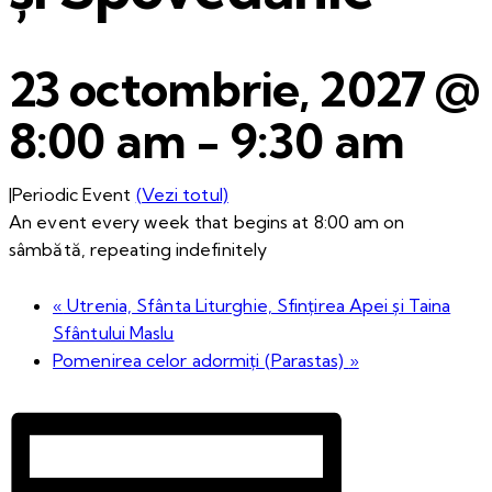
23 octombrie, 2027 @
8:00 am
-
9:30 am
|
Periodic Event
(Vezi totul)
An event every week that begins at 8:00 am on
sâmbătă, repeating indefinitely
«
Utrenia, Sfânta Liturghie, Sfințirea Apei și Taina
Sfântului Maslu
Pomenirea celor adormiți (Parastas)
»