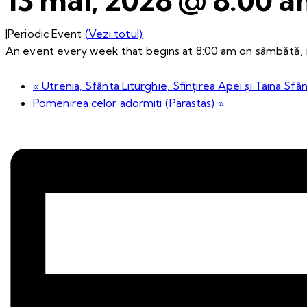
|
Periodic Event
(Vezi totul)
An event every week that begins at 8:00 am on sâmbătă, r
«
Utrenia, Sfânta Liturghie, Sfințirea Apei și Taina Sfân
Pomenirea celor adormiți (Parastas)
»