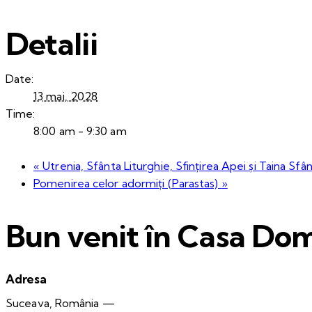
Detalii
Date:
13 mai, 2028
Time:
8:00 am - 9:30 am
«
Utrenia, Sfânta Liturghie, Sfințirea Apei și Taina Sfân
Pomenirea celor adormiți (Parastas)
»
Bun venit în Casa Dom
Adresa
Suceava, România —