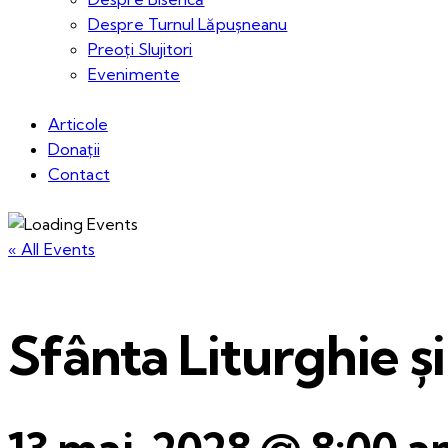
Despre Turnul Lăpușneanu
Preoți Slujitori
Evenimente
Articole
Donații
Contact
« All Events
Sfânta Liturghie 
13 mai, 2028 @ 8:00 