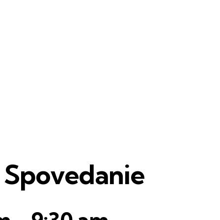
și Spovedanie
am
-
9:30 am