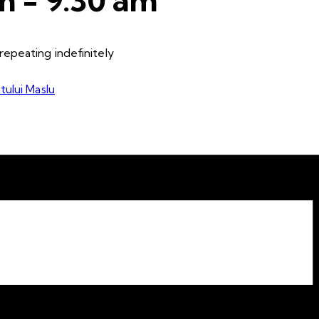
epeating indefinitely
tului Maslu