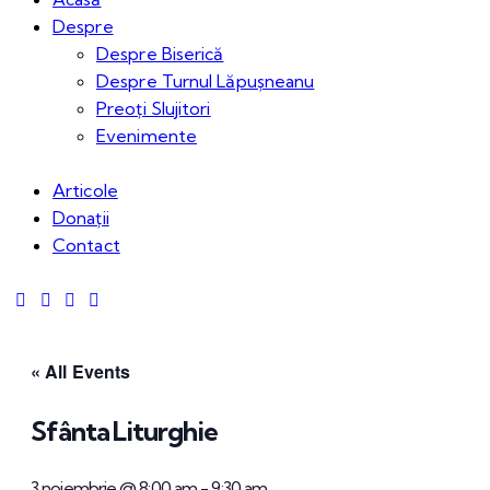
Despre
Despre Biserică
Despre Turnul Lăpușneanu
Preoți Slujitori
Evenimente
Articole
Donații
Contact
« All Events
Sfânta Liturghie
3 noiembrie @ 8:00 am
-
9:30 am