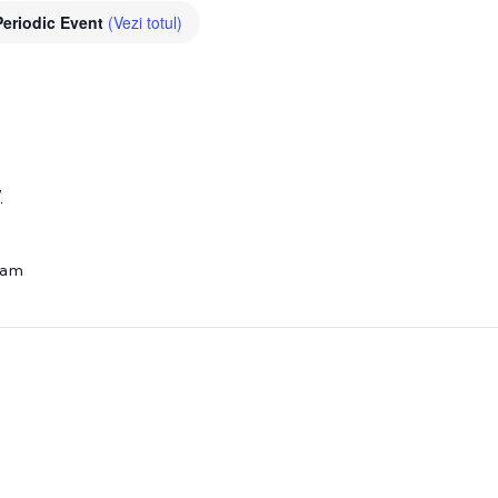
Periodic Event
(Vezi totul)
7
 am