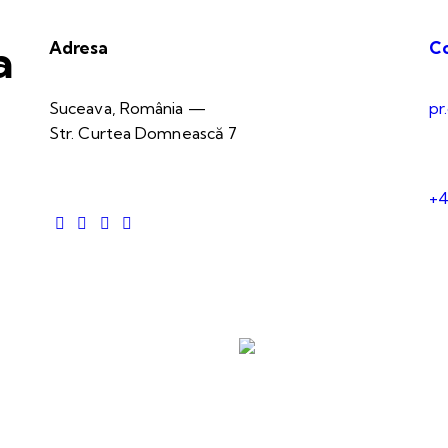
a
Adresa
C
Suceava, România —
pr
Str. Curtea Domnească 7
+4