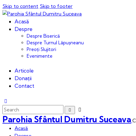
Skip to content
Skip to footer
Acasă
Despre
Despre Biserică
Despre Turnul Lăpușneanu
Preoți Slujitori
Evenimente
Articole
Donații
Contact
Parohia Sfântul Dumitru Suceava
C
Acasă
Despre