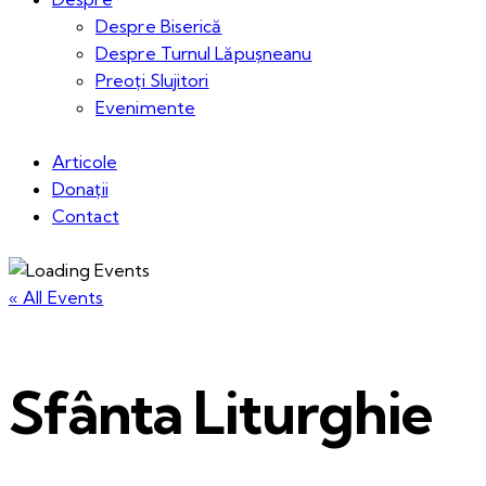
Despre Biserică
Despre Turnul Lăpușneanu
Preoți Slujitori
Evenimente
Articole
Donații
Contact
« All Events
Sfânta Liturghie