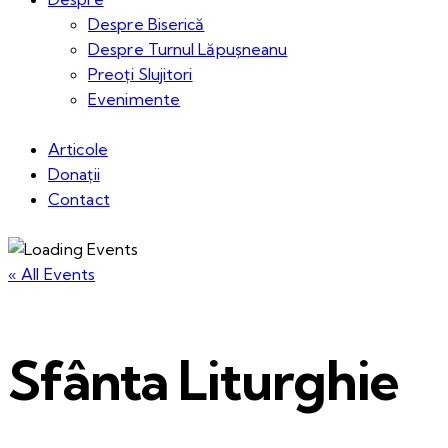
Despre Biserică
Despre Turnul Lăpușneanu
Preoți Slujitori
Evenimente
Articole
Donații
Contact
« All Events
Sfânta Liturghie