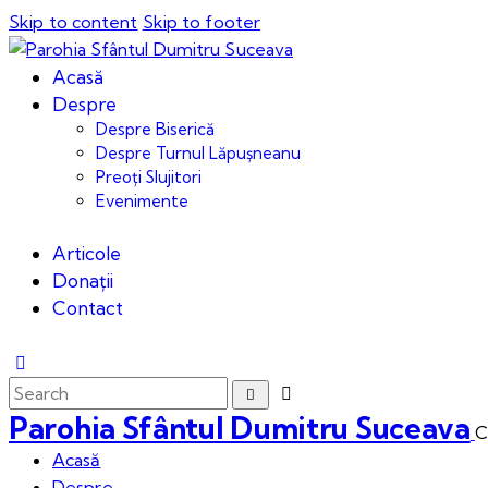
Skip to content
Skip to footer
Acasă
Despre
Despre Biserică
Despre Turnul Lăpușneanu
Preoți Slujitori
Evenimente
Articole
Donații
Contact
Parohia Sfântul Dumitru Suceava
C
Acasă
Despre