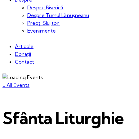
Despre Biserică
Despre Turnul Lăpușneanu
Preoți Slujitori
Evenimente
Articole
Donații
Contact
« All Events
Sfânta Liturghie