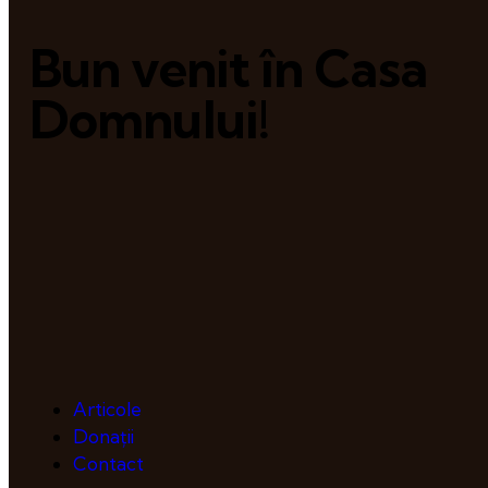
Bun venit în Casa
Domnului!
Articole
Donații
Contact