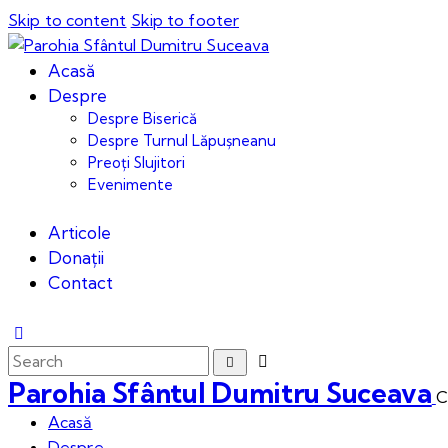
Skip to content
Skip to footer
Acasă
Despre
Despre Biserică
Despre Turnul Lăpușneanu
Preoți Slujitori
Evenimente
Articole
Donații
Contact
Parohia Sfântul Dumitru Suceava
C
Acasă
Despre