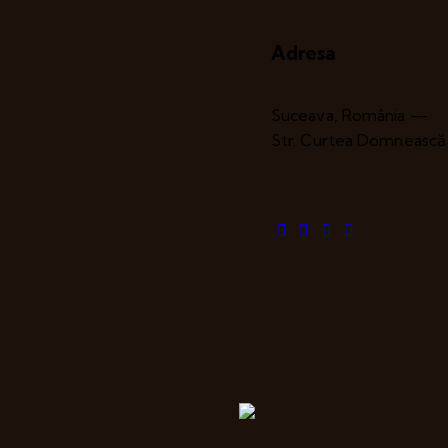
Adresa
Suceava, România —
Str. Curtea Domnească