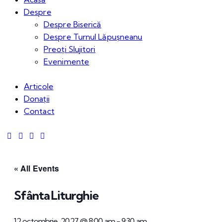
Despre
Despre Biserică
Despre Turnul Lăpușneanu
Preoți Slujitori
Evenimente
Articole
Donații
Contact
« All Events
Sfânta Liturghie
12 octombrie, 2027 @ 8:00 am
-
9:30 am