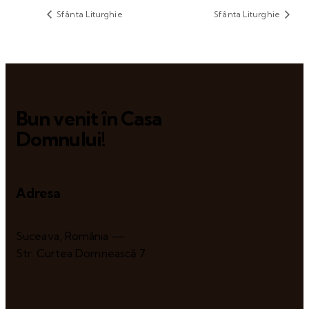
Sfânta Liturghie
Sfânta Liturghie
Bun venit în Casa
Domnului!
Adresa
Suceava, România —
Str. Curtea Domnească 7