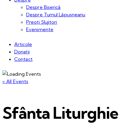
Despre Biserică
Despre Turnul Lăpușneanu
Preoți Slujitori
Evenimente
Articole
Donații
Contact
« All Events
Sfânta Liturghie