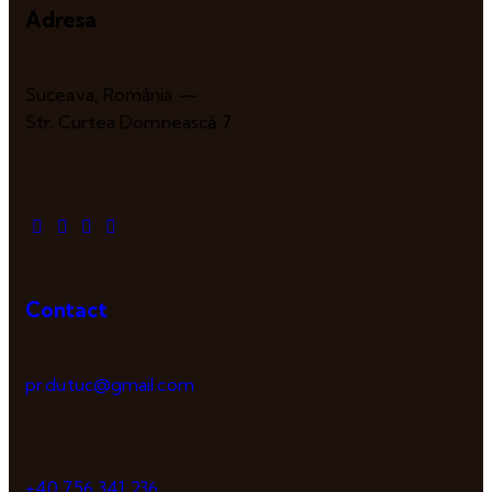
Adresa
Suceava, România —
Str. Curtea Domnească 7
Contact
pr.dutuc@gmail.com
+40 756 341 236