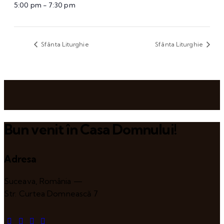
5:00 pm - 7:30 pm
Sfânta Liturghie
Sfânta Liturghie
Bun venit în Casa Domnului!
Adresa
Suceava, România —
Str. Curtea Domnească 7