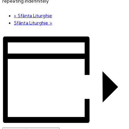
repeating indefinitely
«
Sfânta Liturghie
Sfânta Liturghie
»