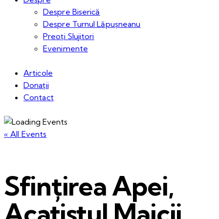
Despre Biserică
Despre Turnul Lăpușneanu
Preoți Slujitori
Evenimente
Articole
Donații
Contact
« All Events
Sfințirea Apei,
Acatistul Maicii