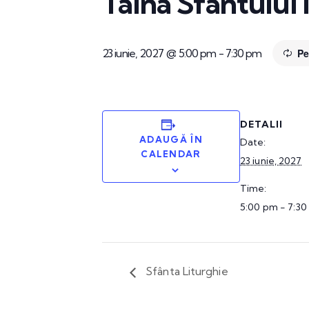
Taina Sfântului
23 iunie, 2027 @ 5:00 pm
-
7:30 pm
Pe
DETALII
ADAUGĂ ÎN
Date:
CALENDAR
23 iunie, 2027
Time:
5:00 pm - 7:3
Sfânta Liturghie