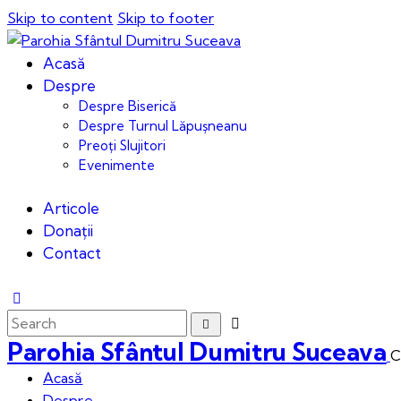
Skip to content
Skip to footer
Acasă
Despre
Despre Biserică
Despre Turnul Lăpușneanu
Preoți Slujitori
Evenimente
Articole
Donații
Contact
Parohia Sfântul Dumitru Suceava
C
Acasă
Despre