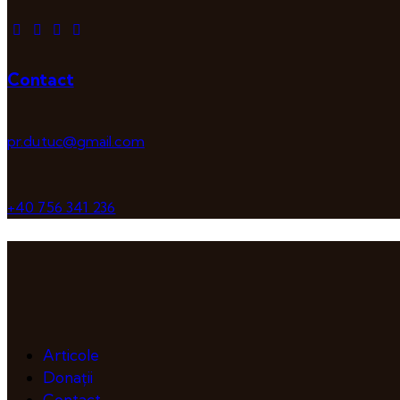
Contact
pr.dutuc@gmail.com
+40 756 341 236
Articole
Donații
Contact