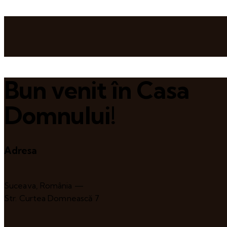
Bun venit în Casa
Domnului!
Adresa
Suceava, România —
Str. Curtea Domnească 7