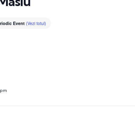
 Maslu
riodic Event
(Vezi totul)
0 pm