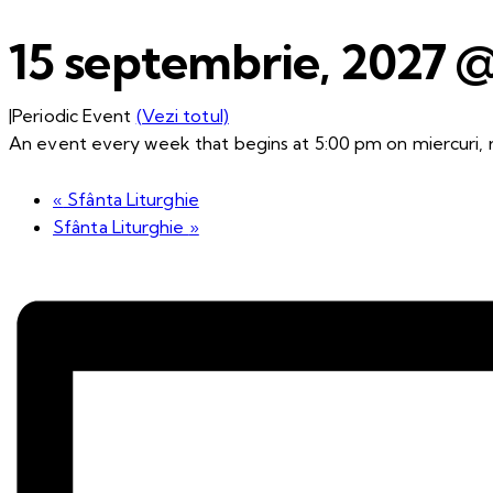
15 septembrie, 2027 
|
Periodic Event
(Vezi totul)
An event every week that begins at 5:00 pm on miercuri, r
«
Sfânta Liturghie
Sfânta Liturghie
»