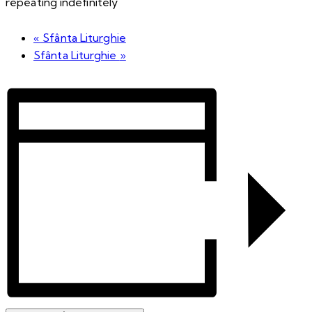
repeating indefinitely
«
Sfânta Liturghie
Sfânta Liturghie
»