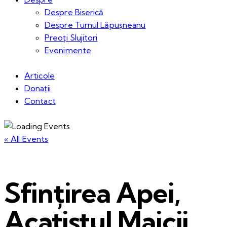
Despre Biserică
Despre Turnul Lăpușneanu
Preoți Slujitori
Evenimente
Articole
Donații
Contact
« All Events
Sfințirea Apei,
Acatistul Maicii