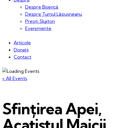
Despre Biserică
Despre Turnul Lăpușneanu
Preoți Slujitori
Evenimente
Articole
Donații
Contact
« All Events
Sfințirea Apei,
Acatistul Maicii