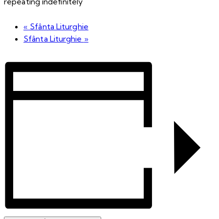
repeating indefinitely
«
Sfânta Liturghie
Sfânta Liturghie
»