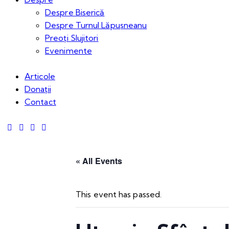
Despre Biserică
Despre Turnul Lăpușneanu
Preoți Slujitori
Evenimente
Articole
Donații
Contact
« All Events
This event has passed.