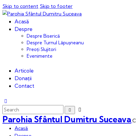
Skip to content
Skip to footer
Acasă
Despre
Despre Biserică
Despre Turnul Lăpușneanu
Preoți Slujitori
Evenimente
Articole
Donații
Contact
Parohia Sfântul Dumitru Suceava
C
Acasă
Despre