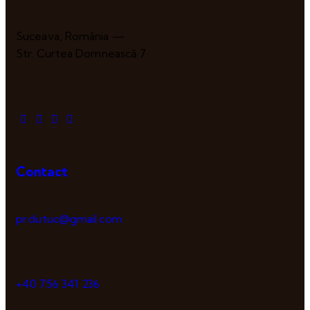
Suceava, România —
Str. Curtea Domnească 7
Contact
pr.dutuc@gmail.com
+40 756 341 236