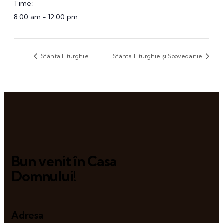
Time:
8:00 am - 12:00 pm
Sfânta Liturghie
Sfânta Liturghie și Spovedanie
Bun venit în Casa
Domnului!
Adresa