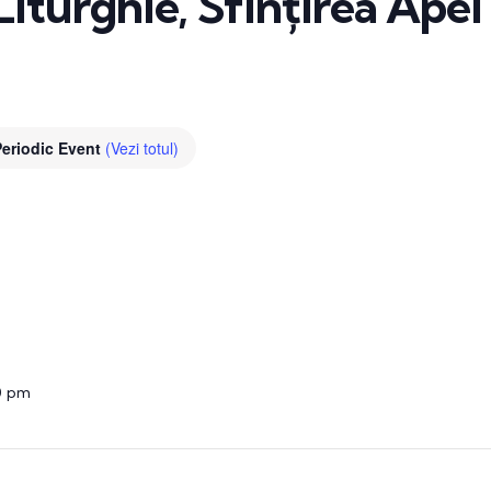
Liturghie, Sfințirea Apei 
Periodic Event
(Vezi totul)
0 pm