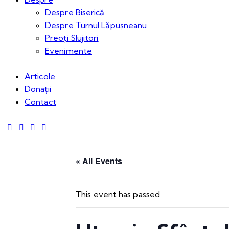
Despre Biserică
Despre Turnul Lăpușneanu
Preoți Slujitori
Evenimente
Articole
Donații
Contact
« All Events
This event has passed.