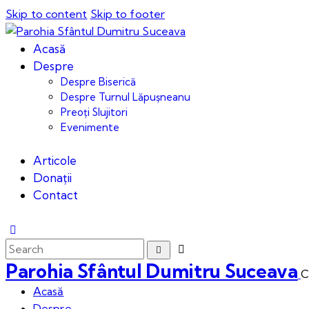
Skip to content
Skip to footer
Acasă
Despre
Despre Biserică
Despre Turnul Lăpușneanu
Preoți Slujitori
Evenimente
Articole
Donații
Contact
Parohia Sfântul Dumitru Suceava
C
Acasă
Despre