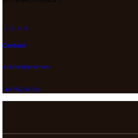
Str. Curtea Domnească 7
Contact
pr.dutuc@gmail.com
+40 756 341 236