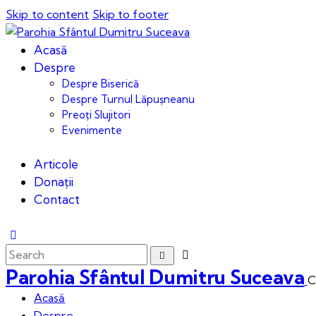
Skip to content
Skip to footer
Acasă
Despre
Despre Biserică
Despre Turnul Lăpușneanu
Preoți Slujitori
Evenimente
Articole
Donații
Contact
Parohia Sfântul Dumitru Suceava
C
Acasă
Despre