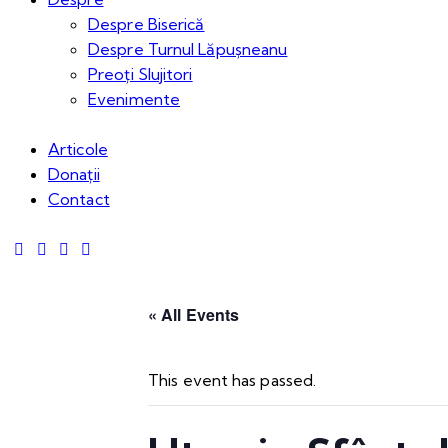
Despre Biserică
Despre Turnul Lăpușneanu
Preoți Slujitori
Evenimente
Articole
Donații
Contact
« All Events
This event has passed.