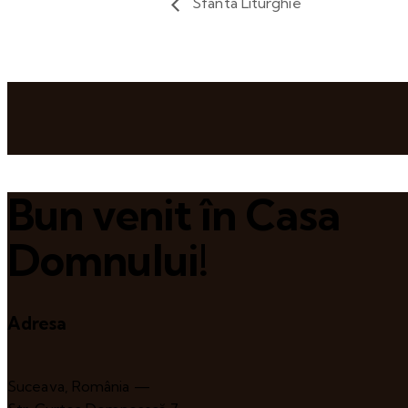
Sfânta Liturghie
Bun venit în Casa
Domnului!
Adresa
Suceava, România —