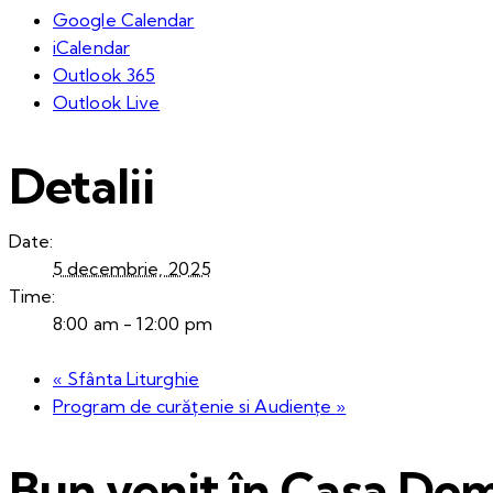
Google Calendar
iCalendar
Outlook 365
Outlook Live
Detalii
Date:
5 decembrie, 2025
Time:
8:00 am - 12:00 pm
«
Sfânta Liturghie
Program de curățenie si Audiențe
»
Bun venit în Casa Dom