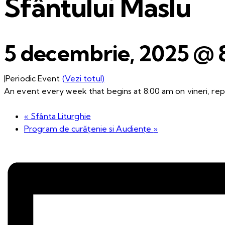
Sfântului Maslu
5 decembrie, 2025 @ 
|
Periodic Event
(Vezi totul)
An event every week that begins at 8:00 am on vineri, repe
«
Sfânta Liturghie
Program de curățenie si Audiențe
»