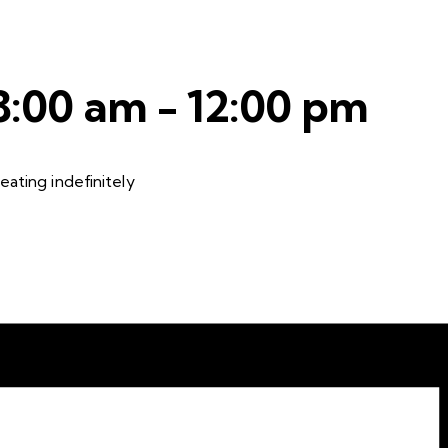
8:00 am
-
12:00 pm
ating indefinitely