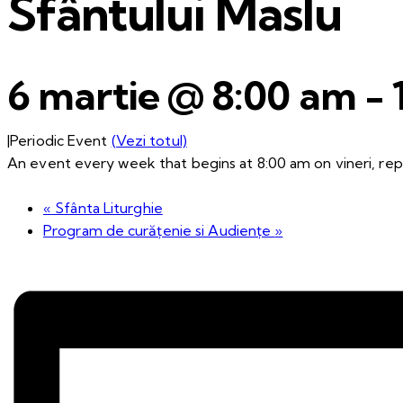
Sfântului Maslu
6 martie @ 8:00 am
-
|
Periodic Event
(Vezi totul)
An event every week that begins at 8:00 am on vineri, repe
«
Sfânta Liturghie
Program de curățenie si Audiențe
»