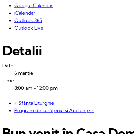
Google Calendar
iCalendar
Outlook 365
Outlook Live
Detalii
Date:
6 martie
Time:
8:00 am - 12:00 pm
«
Sfânta Liturghie
Program de curățenie si Audiențe
»
Bun venit în Casa Dom