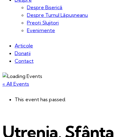
Despre Biserică
Despre Turnul Lăpușneanu
Preoți Slujitori
Evenimente
Articole
Donații
Contact
« All Events
This event has passed.
Utrenia, Sfânta