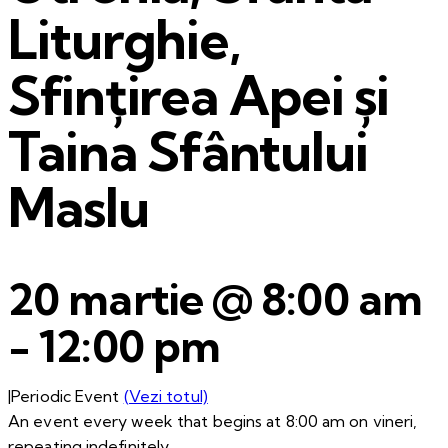
Liturghie,
Sfințirea Apei și
Taina Sfântului
Maslu
20 martie @ 8:00 am
-
12:00 pm
|
Periodic Event
(Vezi totul)
An event every week that begins at 8:00 am on vineri,
repeating indefinitely