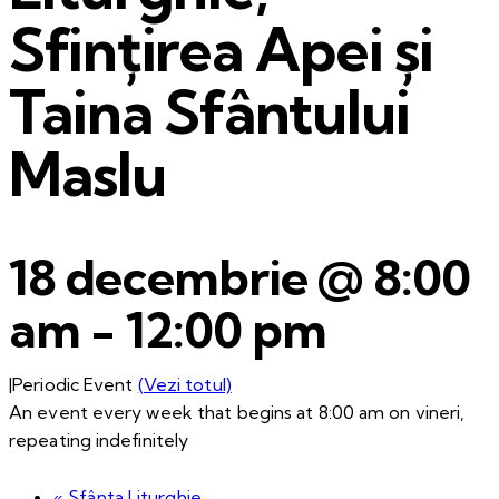
Sfințirea Apei și
Taina Sfântului
Maslu
18 decembrie @ 8:00
am
-
12:00 pm
|
Periodic Event
(Vezi totul)
An event every week that begins at 8:00 am on vineri,
repeating indefinitely
«
Sfânta Liturghie