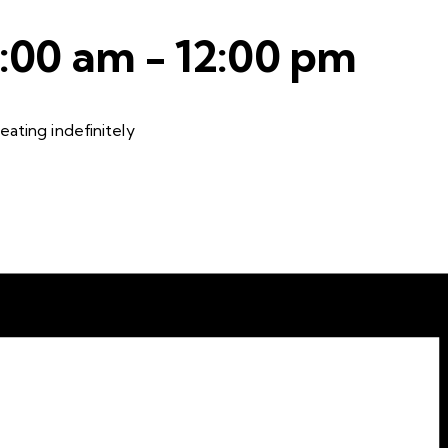
8:00 am
-
12:00 pm
ating indefinitely