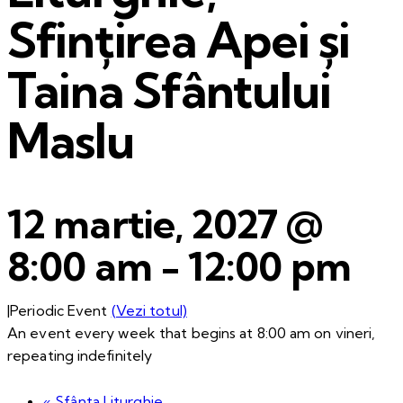
Sfințirea Apei și
Taina Sfântului
Maslu
12 martie, 2027 @
8:00 am
-
12:00 pm
|
Periodic Event
(Vezi totul)
An event every week that begins at 8:00 am on vineri,
repeating indefinitely
«
Sfânta Liturghie