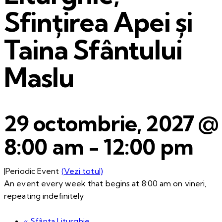
Sfințirea Apei și
Taina Sfântului
Maslu
29 octombrie, 2027 @
8:00 am
-
12:00 pm
|
Periodic Event
(Vezi totul)
An event every week that begins at 8:00 am on vineri,
repeating indefinitely
«
Sfânta Liturghie