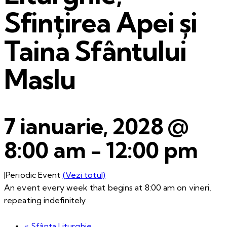
Sfințirea Apei și
Taina Sfântului
Maslu
7 ianuarie, 2028 @
8:00 am
-
12:00 pm
|
Periodic Event
(Vezi totul)
An event every week that begins at 8:00 am on vineri,
repeating indefinitely
«
Sfânta Liturghie