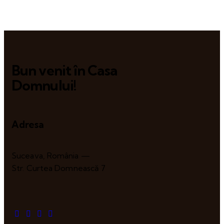
Bun venit în Casa
Domnului!
Adresa
Suceava, România —
Str. Curtea Domnească 7