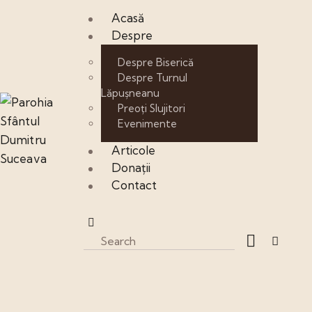
Acasă
Despre
Despre Biserică
Despre Turnul
Lăpușneanu
Preoți Slujitori
Evenimente
Articole
Donații
Contact