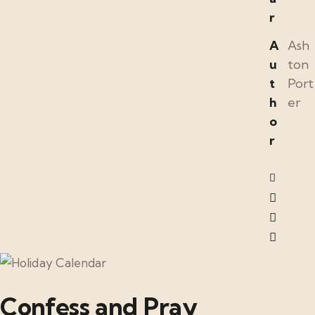
r
A
Ash
u
ton
t
Port
h
er
o
r
Confess and Pray