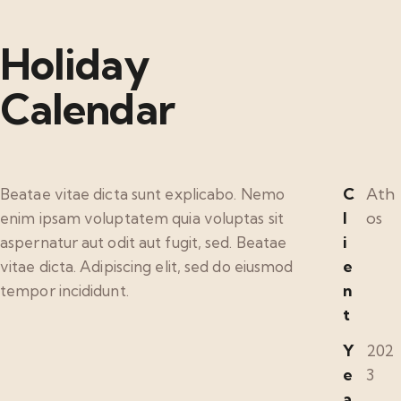
Holiday
Calendar
C
Ath
Beatae vitae dicta sunt explicabo. Nemo
l
os
enim ipsam voluptatem quia voluptas sit
i
aspernatur aut odit aut fugit, sed. Beatae
e
vitae dicta. Adipiscing elit, sed do eiusmod
n
tempor incididunt.
t
Y
202
e
3
a