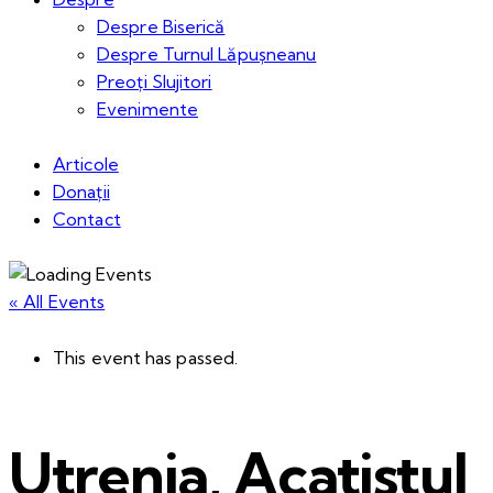
Despre Biserică
Despre Turnul Lăpușneanu
Preoți Slujitori
Evenimente
Articole
Donații
Contact
« All Events
This event has passed.
Utrenia, Acatistul