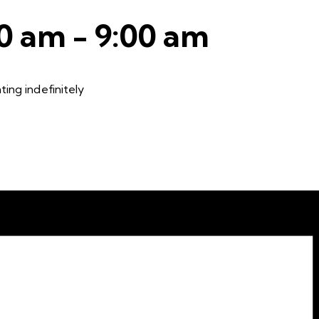
00 am
-
9:00 am
ing indefinitely