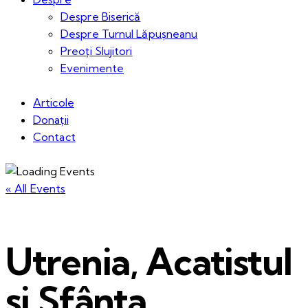
Despre Biserică
Despre Turnul Lăpușneanu
Preoți Slujitori
Evenimente
Articole
Donații
Contact
« All Events
Utrenia, Acatistul
și Sfânta