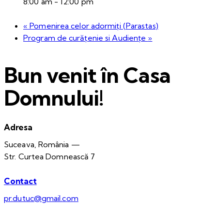
8:00 am - 12:00 pm
«
Pomenirea celor adormiți (Parastas)
Program de curățenie si Audiențe
»
Bun venit în Casa
Domnului!
Adresa
Suceava, România —
Str. Curtea Domnească 7
Contact
pr.dutuc@gmail.com