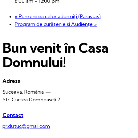
8:00 am - 12:00 pm
«
Pomenirea celor adormiți (Parastas)
Program de curățenie si Audiențe
»
Bun venit în Casa
Domnului!
Adresa
Suceava, România —
Str. Curtea Domnească 7
Contact
pr.dutuc@gmail.com