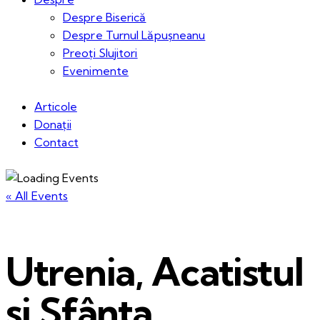
Despre Biserică
Despre Turnul Lăpușneanu
Preoți Slujitori
Evenimente
Articole
Donații
Contact
« All Events
Utrenia, Acatistul
și Sfânta