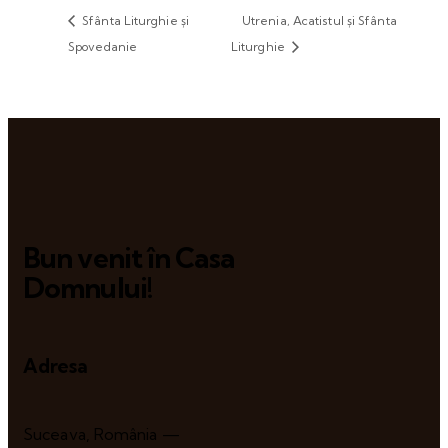
Sfânta Liturghie și
Utrenia, Acatistul și Sfânta
Spovedanie
Liturghie
Bun venit în Casa
Domnului!
Adresa
Suceava, România —