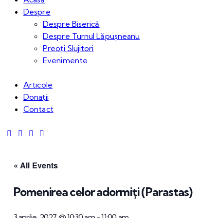
Despre
Despre Biserică
Despre Turnul Lăpușneanu
Preoți Slujitori
Evenimente
Articole
Donații
Contact
« All Events
Pomenirea celor adormiți (Parastas)
3 aprilie, 2027 @ 10:30 am
-
11:00 am