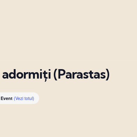
 adormiți (Parastas)
c Event
(Vezi totul)