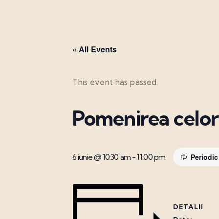
« All Events
This event has passed.
Pomenirea celor
6 iunie @ 10:30 am
-
11:00 pm
Periodi
DETALII