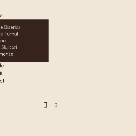
e
e Biserică
e Turnul
anu
 Slujitori
imente
le
i
ct