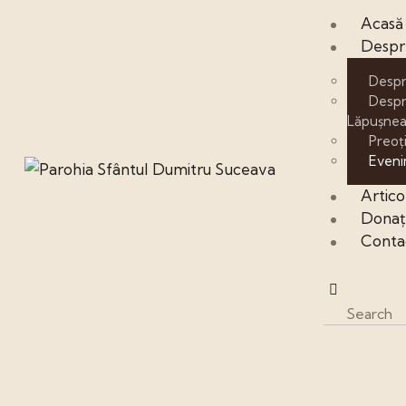
Acasă
Despr
Despr
Despr
Lăpușne
Preoți
Even
Artico
Donați
Conta